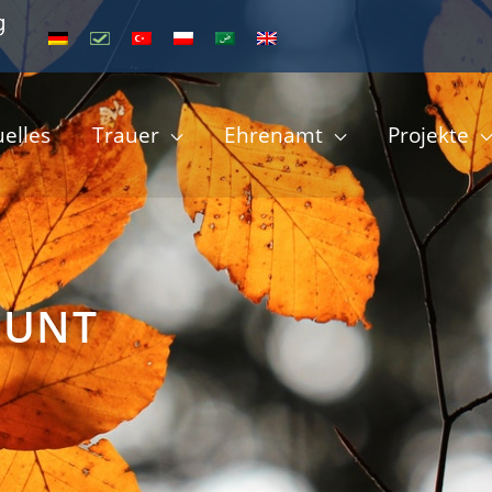
uelles
Trauer
Ehrenamt
Projekte
OUNT