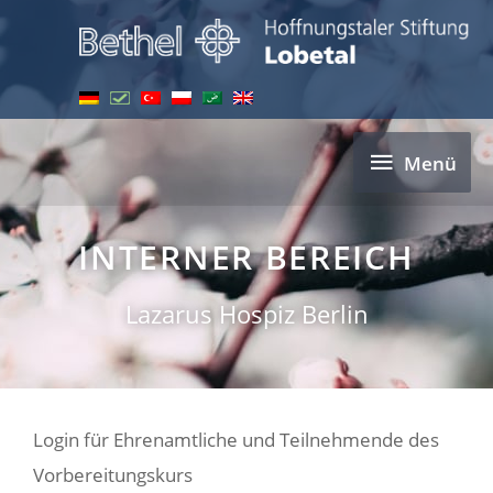
Zum
Inhalt
springen
Menü
Menü
INTERNER BEREICH
Lazarus Hospiz Berlin
Login für Ehrenamtliche und Teilnehmende des
Vorbereitungskurs