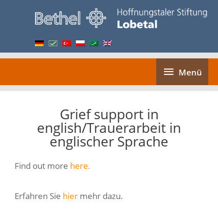
Zum
Inhalt
springen
Menü
Menü
Grief support in
english/Trauerarbeit in
englischer Sprache
Find out more
here.
Erfahren Sie
hier
mehr dazu.