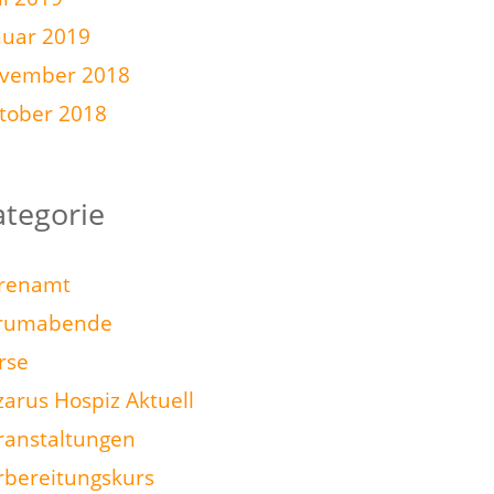
nuar 2019
vember 2018
tober 2018
ategorie
renamt
rumabende
rse
zarus Hospiz Aktuell
ranstaltungen
rbereitungskurs