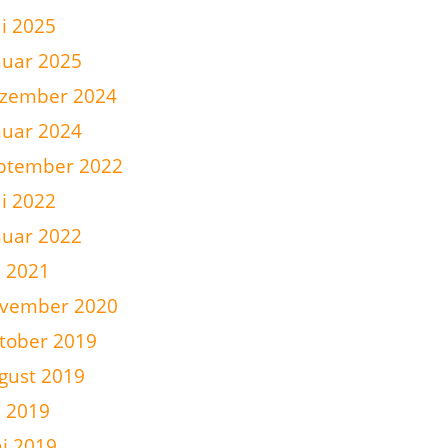
i 2025
nuar 2025
zember 2024
nuar 2024
ptember 2022
i 2022
nuar 2022
i 2021
vember 2020
tober 2019
gust 2019
i 2019
ni 2019