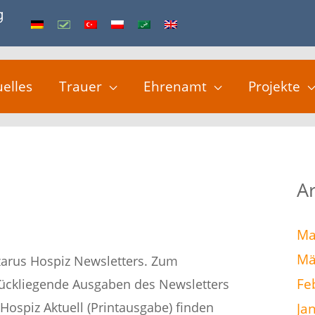
uelles
Trauer
Ehrenamt
Projekte
A
Ma
Mä
zarus Hospiz Newsletters. Zum
Fe
urückliegende Ausgaben des Newsletters
ospiz Aktuell (Printausgabe) finden
Ja