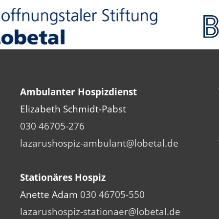
Ambulanter Hospizdienst
Elizabeth Schmidt-Pabst
030 46705-276
lazarushospiz-ambulant@lobetal.de
Stationäres Hospiz
Anette Adam
030 46705-550
lazarushospiz-stationaer@lobetal.de