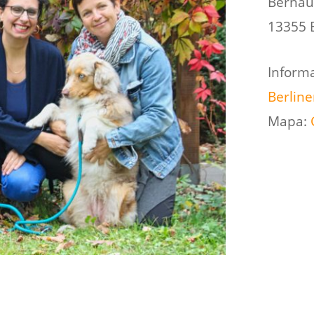
Bernau
13355 B
Informa
Berlin
Mapa: