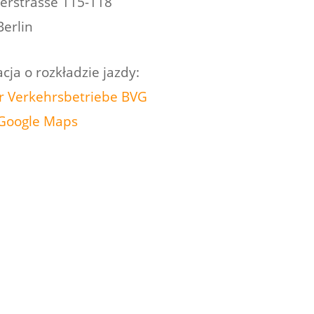
erstrasse 115-118
erlin
cja o rozkładzie jazdy:
er Verkehrsbetriebe BVG
Google Maps