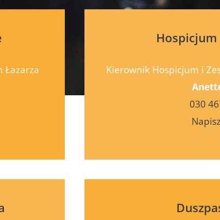
e
Hospicjum 
m Łazarza
Kierownik Hospicjum i Zes
Anett
030 46
Napisz
a
Duszpa