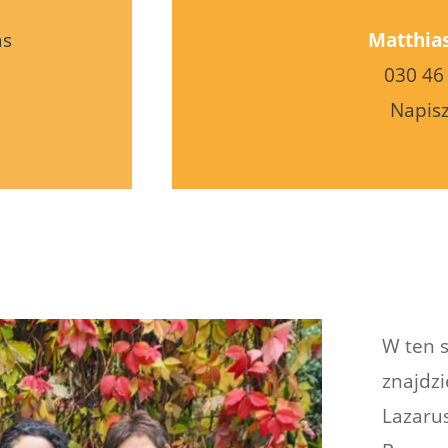
as
Matthias
030 46
Napisz
W ten 
znajdzi
Lazarus