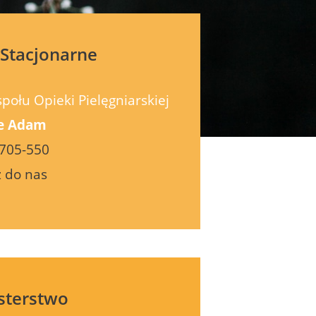
Stacjonarne
połu Opieki Pielęgniarskiej
e Adam
705-550
 do nas
sterstwo