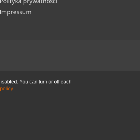
Polityka prywatności
Impressum
isabled. You can turn or off each
policy
.