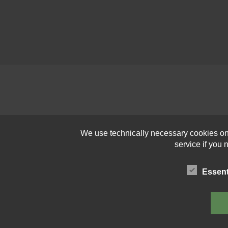
We use technically necessary cookies on o
service if you
Essent
Open toolbar