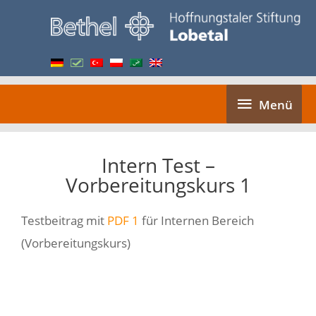
Skip
to
content
Menü
Menü
Intern Test –
Vorbereitungskurs 1
Testbeitrag mit
PDF 1
für Internen Bereich
(Vorbereitungskurs)