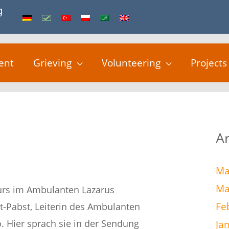
ent
Grieving
Volunteering
Projects
A
Ma
Ma
rs im Ambulanten Lazarus
Fe
t-Pabst, Leiterin des Ambulanten
. Hier sprach sie in der Sendung
Ja