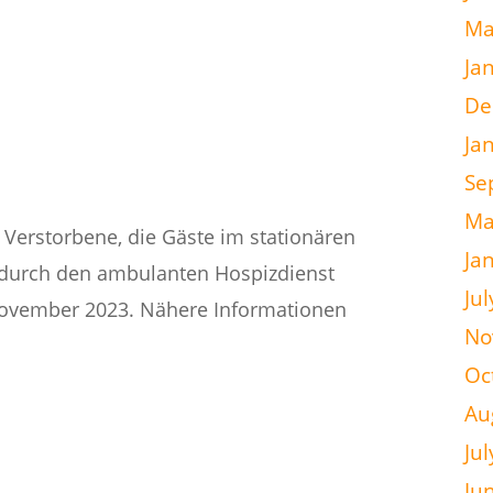
Ma
Ja
De
Ja
Se
Ma
 Verstorbene, die Gäste im stationären
Ja
durch den ambulanten Hospizdienst
Ju
 November 2023. Nähere Informationen
No
Oc
Au
Ju
Ju