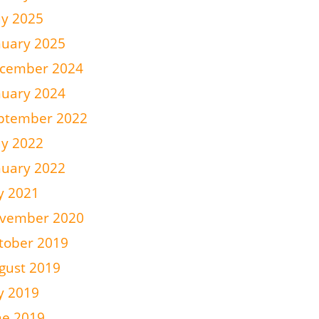
y 2025
nuary 2025
cember 2024
nuary 2024
ptember 2022
y 2022
nuary 2022
ly 2021
vember 2020
tober 2019
gust 2019
ly 2019
ne 2019