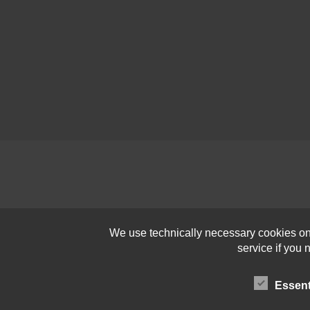
We use technically necessary cookies on o
service if you
Essent
Open toolbar