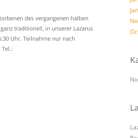
Ja
storbenen des vergangenen halben
No
anz traditionell, in unserer Lazarus
Oc
16:30 Uhr. Teilnahme nur nach
Tel.:
K
No
La
La