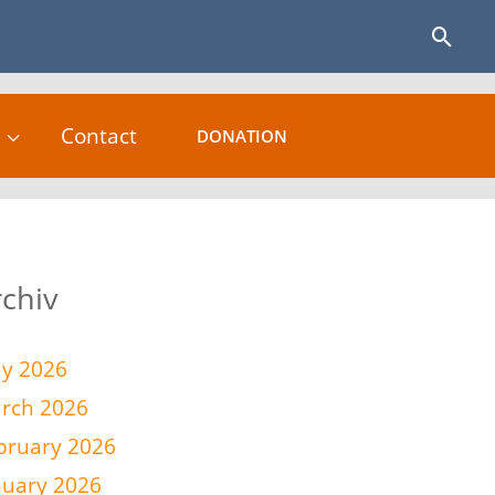
Sear
Contact
DONATION
rchiv
y 2026
rch 2026
bruary 2026
nuary 2026