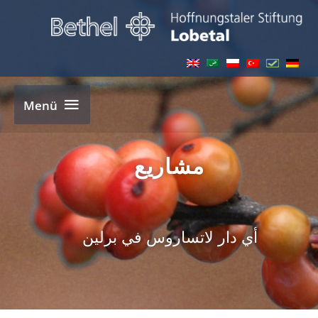
Ski
t
conten
Menü
Menü
مشاريع
أي دار لاتساروس في برلين