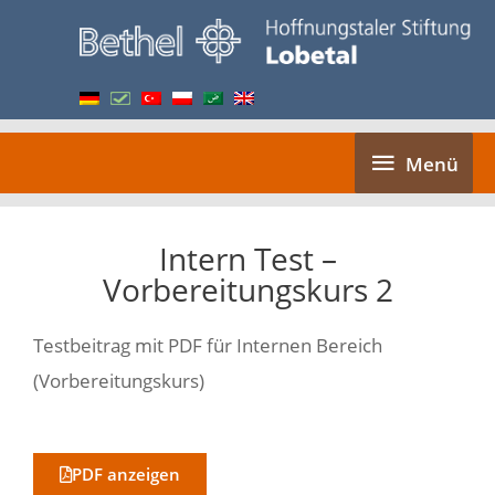
Skip
to
content
Menü
Menü
Intern Test –
Vorbereitungskurs 2
Testbeitrag mit PDF für Internen Bereich
(Vorbereitungskurs)
PDF anzeigen