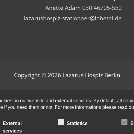
Anette Adam
030 46705-550
e
lazarushospiz-stationaer@lobetal.de
س
m
Copyright © 2026
Lazarus Hospiz Berlin
kies on our website and external services. By default, all servi
ce if you need them or not. For more informations please read o
External
Statistics
E
services