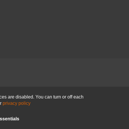
ces are disabled. You can turn or off each
ur
privacy policy
ssentials