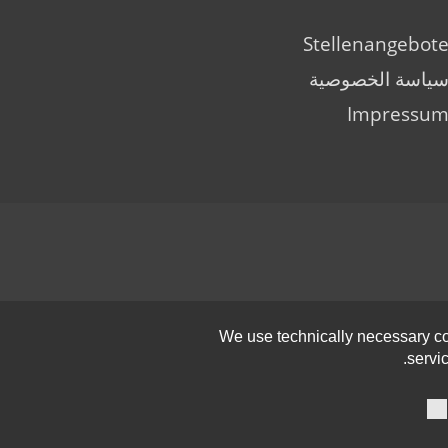
Stellenangebot
ياسة الخصوصية
Impressu
We use technically necessary coo
.
servi
olbar