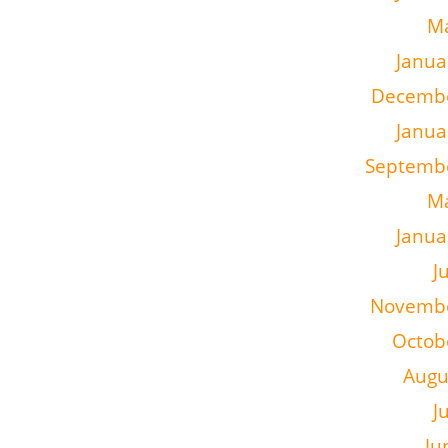
M
Janua
Decemb
Janua
Septemb
M
Janua
J
Novembe
Octob
Augu
J
Ju