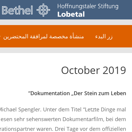
Ski
t
conten
زر البدء
منشأة مخصصة لمرافقة المحتضرين
October 2019
Dokumentation „Der Stein zum Leben“
ichael Spengler. Unter dem Titel “Letzte Dinge mal
 diesen sehr sehenswerten Dokumentarfilm, bei dem
ations­partner waren. Drei Tage vor dem offiziellen