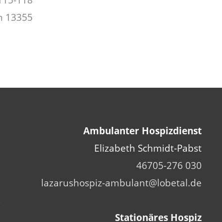
115-118
13355 Berlin
n
Ambulanter Hospizdienst
n
Elizabeth Schmidt-Pabst
e
030 46705-276
e
lazarushospiz-ambulant@lobetal.de
s
Stationäres Hospiz