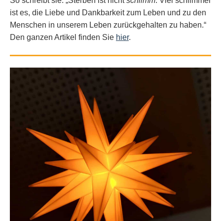
So schreibt sie: „Sterben ist nicht
schlimm
. Viel schlimmer
ist es, die Liebe und Dankbarkeit zum Leben und zu den
Menschen in unserem Leben zurückgehalten zu haben.“
Den ganzen Artikel finden Sie
hier
.