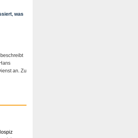
ssiert, was
 beschreibt
 Hans
ienst an. Zu
Hospiz