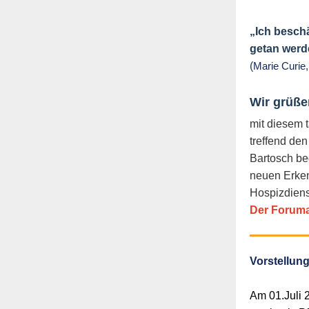
„Ich beschä
getan werd
(
Marie Curie,
Wir grüße
mit diesem t
treffend de
Bartosch be
neuen Erken
Hospizdiens
Der Forumab
Vorstellun
Am 01.Juli 