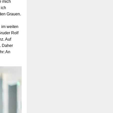
e mich
 ich
 den Grauen.
d im weiten
Bruder Rolf
nz. Auf
. Daher
ehr: An