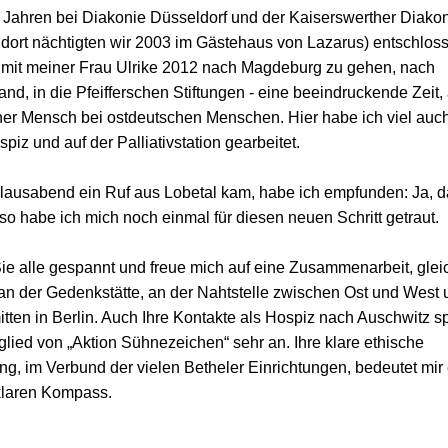
 Jahren bei Diakonie Düsseldorf und der Kaiserswerther Diakoni
dort nächtigten wir 2003 im Gästehaus von Lazarus) entschloss
it meiner Frau Ulrike 2012 nach Magdeburg zu gehen, nach
nd, in die Pfeifferschen Stiftungen - eine beeindruckende Zeit, 
er Mensch bei ostdeutschen Menschen. Hier habe ich viel auch
piz und auf der Palliativstation gearbeitet.
lausabend ein Ruf aus Lobetal kam, habe ich empfunden: Ja, das
 so habe ich mich noch einmal für diesen neuen Schritt getraut.
 Sie alle gespannt und freue mich auf eine Zusammenarbeit, glei
 an der Gedenkstätte, an der Nahtstelle zwischen Ost und West 
itten in Berlin. Auch Ihre Kontakte als Hospiz nach Auschwitz 
glied von „Aktion Sühnezeichen“ sehr an. Ihre klare ethische
ng, im Verbund der vielen Betheler Einrichtungen, bedeutet mir
klaren Kompass.