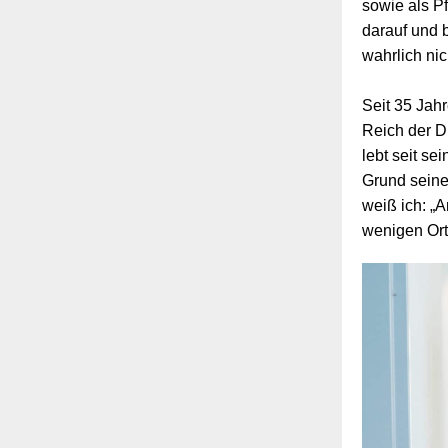
sowie als P
darauf und b
wahrlich ni
Seit 35 Jahr
Reich der D
lebt seit se
Grund seine
weiß ich: „A
wenigen Ort