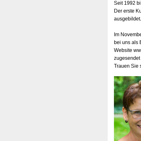
Seit 1992 b
Der erste K
ausgebildet.
Im November
bei uns als
Website www
zugesendet
Trauen Sie s