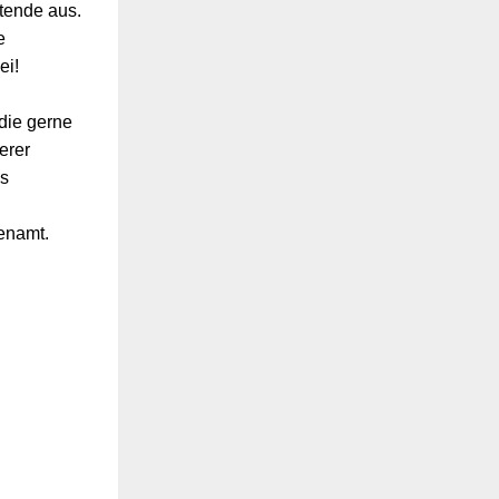
tende aus.
e
ei!
 die gerne
erer
ns
renamt.