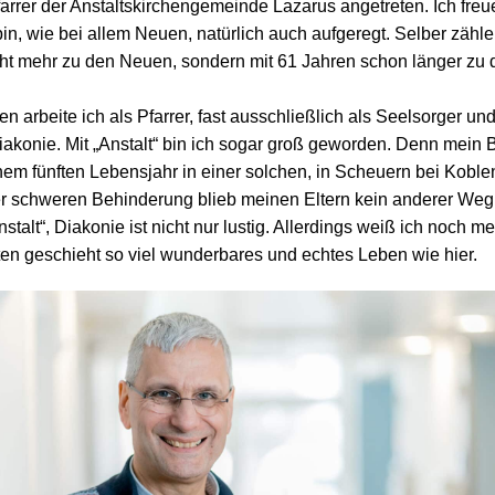
farrer der Anstaltskirchengemeinde Lazarus angetreten. Ich freu
in, wie bei allem Neuen, natürlich auch aufgeregt. Selber zähle
cht mehr zu den Neuen, sondern mit 61 Jahren schon länger zu
en arbeite ich als Pfarrer, fast ausschließlich als Seelsorger un
iakonie. Mit „Anstalt“ bin ich sogar groß geworden. Denn mein 
inem fünften Lebensjahr in einer solchen, in Scheuern bei Koble
r schweren Behinderung blieb meinen Eltern kein anderer Weg
nstalt“, Diakonie ist nicht nur lustig. Allerdings weiß ich noch m
en geschieht so viel wunderbares und echtes Leben wie hier.