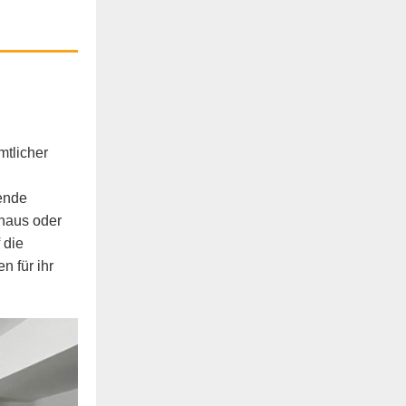
mtlicher
bende
haus oder
 die
 für ihr