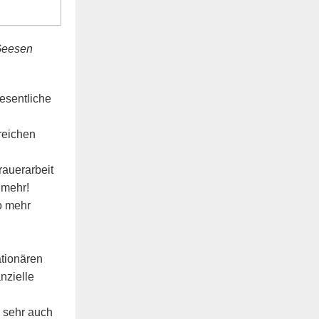
 Geesen
wesentliche
reichen
Trauerarbeit
 mehr!
o mehr
ationären
nzielle
i sehr auch