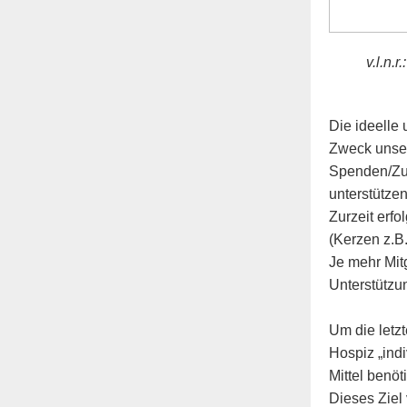
v.l.n.
Die ideelle 
Zweck unser
Spenden/Zuw
unterstützen
Zurzeit erfo
(Kerzen z.B
Je mehr Mit
Unterstütz
Um die letz
Hospiz „ind
Mittel benö
Dieses Ziel 