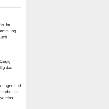
rt. Im
rsammlung
 Auch
zügig in
tig das
redungen und
narbeit mit
rvereins