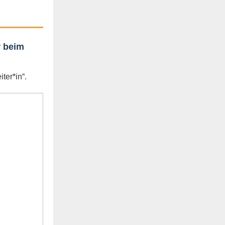
r beim
ter*in“.