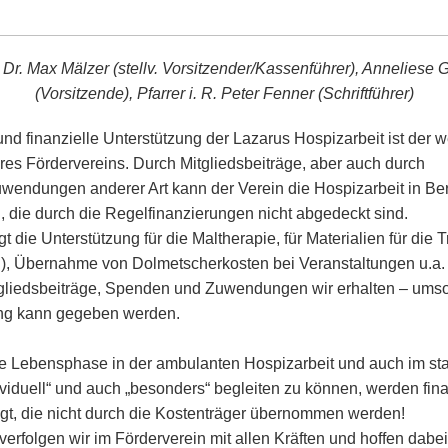
r.: Dr. Max Mälzer (stellv. Vorsitzender/Kassenführer), Anneliese
(Vorsitzende), Pfarrer i. R. Peter Fenner (Schriftführer)
und finanzielle Unterstützung der Lazarus Hospizarbeit ist der 
es Fördervereins. Durch Mitgliedsbeiträge, aber auch durch
endungen anderer Art kann der Verein die Hospizarbeit in Be
, die durch die Regelfinanzierungen nicht abgedeckt sind.
lgt die Unterstützung für die Maltherapie, für Materialien für die 
.), Übernahme von Dolmetscherkosten bei Veranstaltungen u.a.
gliedsbeiträge, Spenden und Zuwendungen wir erhalten – ums
ung kann gegeben werden.
te Lebensphase in der ambulanten Hospizarbeit und auch im st
ividuell“ und auch „besonders“ begleiten zu können, werden fina
tigt, die nicht durch die Kostenträger übernommen werden!
verfolgen wir im Förderverein mit allen Kräften und hoffen dabe