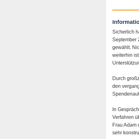
Informati
Sicherlich 
September 2
gewählt. Ni
weiterhin is
Unterstützu
Durch großz
den vergang
Spendenaufk
In Gespräch
Verfahren ü
Frau Adam u
sehr konstr