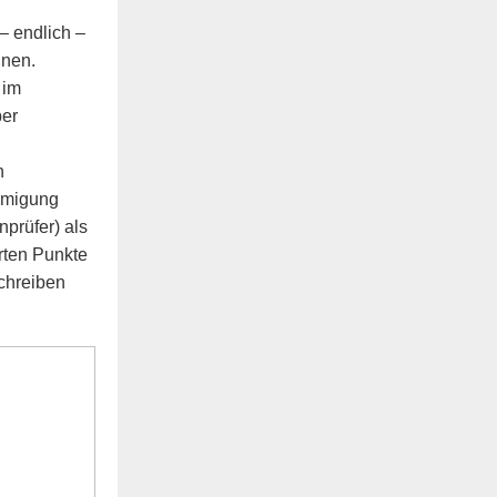
– endlich –
nnen.
 im
ber
n
hmigung
prüfer) als
rten Punkte
schreiben