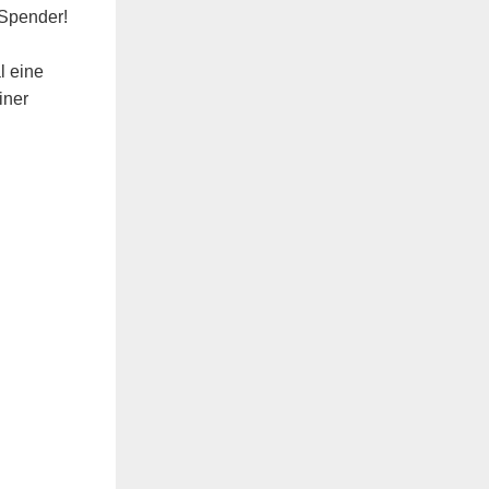
 Spender!
l eine
iner