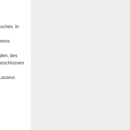
uches. In
reins
nden, des
geschlossen
 Lazarus