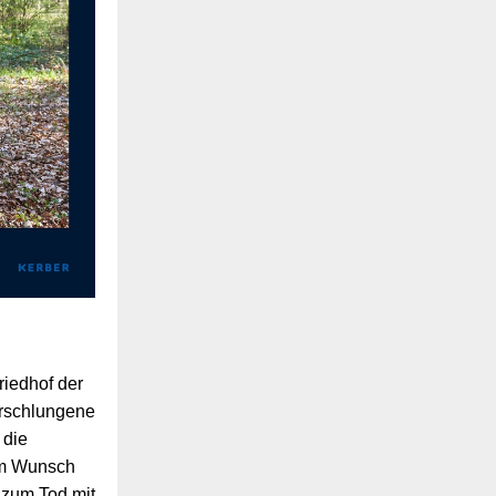
riedhof der
erschlungene
 die
dem Wunsch
t zum Tod mit