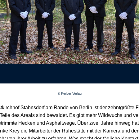
© Kerber Verlag
kirchhof Stahnsdorf am Rande von Berlin ist der zehntgrößte F
 Teile des Areals sind bewaldet. Es gibt mehr Wildwuchs und v
etrimmte Hecken und Asphaltwege. Über zwei Jahre hinweg hat
Anke Krey die Mitarbeiter der Ruhestätte mit der Kamera und 
ehr von ihrer Arbeit zu erfahren. Was macht der tägliche Kontak