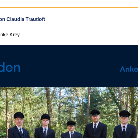
n Claudia Trautloft
Anke Krey