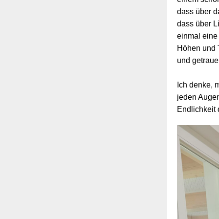
dass über d
dass über L
einmal eine
Höhen und T
und getrauer
Ich denke, m
jeden Augen
Endlichkeit