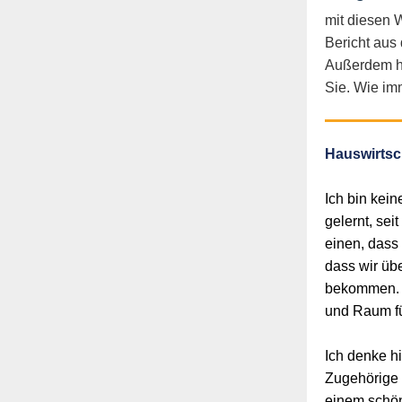
mit diesen 
Bericht aus
Außerdem ha
Sie. Wie im
Hauswirtsc
Ich bin kein
gelernt, sei
einen, dass
dass wir üb
bekommen. Z
und Raum fü
Ich denke h
Zugehörige 
einem schön