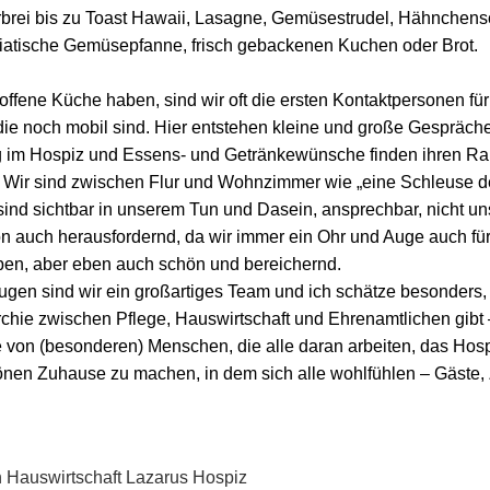
brei bis zu Toast Hawaii, Lasagne, Gemüsestrudel, Hähnchens
atische Gemüsepfanne, frisch gebackenen Kuchen oder Brot.
 offene Küche haben, sind wir oft die ersten Kontaktpersonen fü
die noch mobil sind. Hier entstehen kleine und große Gespräche
g im Hospiz und Essens- und Getränkewünsche finden ihren R
Wir sind zwischen Flur und Wohnzimmer wie „eine Schleuse d
sind sichtbar in unserem Tun und Dasein, ansprechbar, nicht un
on auch herausfordernd, da wir immer ein Ohr und Auge auch für
en, aber eben auch schön und bereichernd.
ugen sind wir ein großartiges Team und ich schätze besonders,
rchie zwischen Pflege, Hauswirtschaft und Ehrenamtlichen gibt 
 von (besonderen) Menschen, die alle daran arbeiten, das Hos
hönen Zuhause zu machen, in dem sich alle wohlfühlen – Gäste,
in Hauswirtschaft Lazarus Hospiz