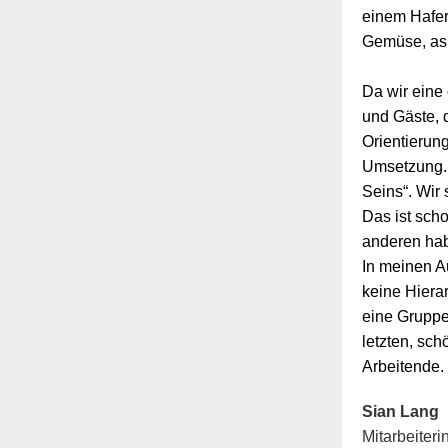
einem Hafer
Gemüse, asi
Da wir eine
und Gäste, 
Orientierun
Umsetzung. 
Seins“. Wir 
Das ist sch
anderen hab
In meinen A
keine Hiera
eine Gruppe
letzten, sc
Arbeitende.
Sian Lang
Mitarbeiter