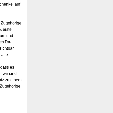
chenkel auf
r Zugehörige
, erste
aum und
es Da-
sichtbar.
 alle
 dass es
– wir sind
piz zu einem
 Zugehörige,