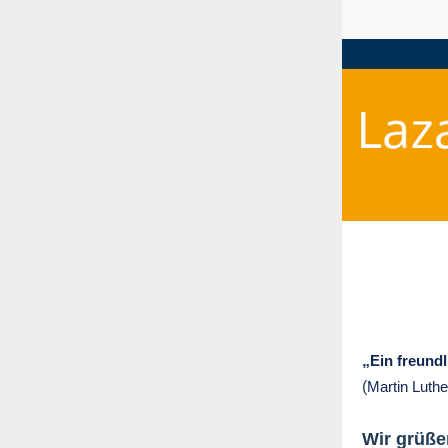
„
Ein freundl
(
Martin Luth
Wir grüße