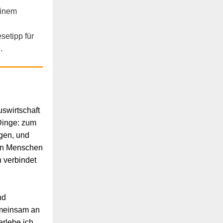
einem
setipp für
.
uswirtschaft
 Dinge: zum
igen, und
den Menschen
 verbindet
nd
emeinsam an
rlebe ich,