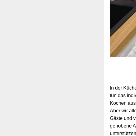
In der Küch
tun das ind
Kochen aus 
Aber wir al
Gäste und ve
gehobene An
unterstützen