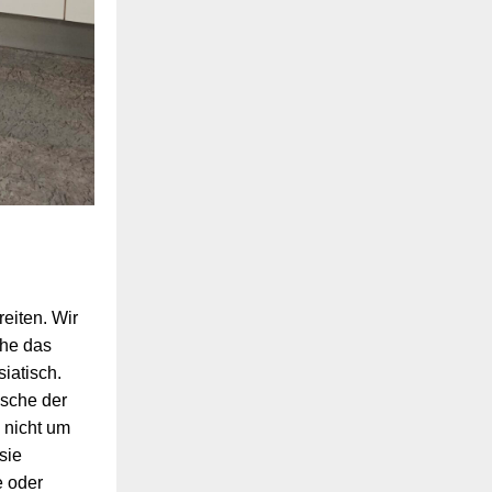
eiten. Wir
che das
iatisch.
nsche der
 nicht um
sie
e oder