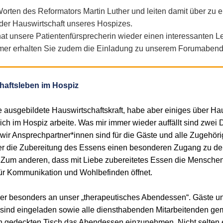
Worten des Reformators Martin Luther und leiten damit über zu 
 der Hauswirtschaft unseres Hospizes.
t unsere Patientenfürsprecherin wieder einen interessanten Le
mer erhalten Sie zudem die Einladung zu unserem Forumabend
haftsleben im Hospiz
e ausgebildete Hauswirtschaftskraft, habe aber einiges über Ha
t ich im Hospiz arbeite. Was mir immer wieder auffällt sind zwei
 wir Ansprechpartner*innen sind für die Gäste und alle Zugehör
er die Zubereitung des Essens einen besonderen Zugang zu 
um anderen, dass mit Liebe zubereitetes Essen die Menschen
r Kommunikation und Wohlbefinden öffnet.
ier besonders an unser „therapeutisches Abendessen“. Gäste u
sind eingeladen sowie alle diensthabenden Mitarbeitenden g
 gedeckten Tisch das Abendessen einzunehmen. Nicht selten e